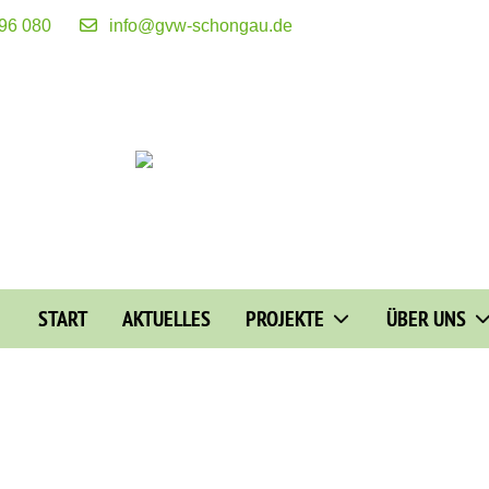
 96 080
info@gvw-schongau.de
START
AKTUELLES
PROJEKTE
ÜBER UNS